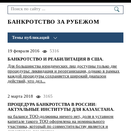
БАНКРОТСТВО ЗА РУБЕЖОМ
Темы публикаций
19 февраля 2016
5316
БАНКРОТСТВО
(32)
БАНКРОТСТВО И РЕАБИЛИТАЦИЯ В США.
БАНКРОТСТВО ЗА РУБЕЖОМ
(14)
Для большинства юридических лиц доступны только две
процедуры: ликвидация и реорганизация, однако в рамках
ОЗДОРОВЛЕНИЕ БИЗНЕСА
(8)
каждой процедуры сохраняется широкий диапазон
действий, что дел...
НАЛОГОВЫЕ ВОПРОСЫ
(16)
НОРМАТИВНЫЕ АКТЫ
(8)
2 марта 2018
3165
ПРОЦЕДУРА БАНКРОТСТВА В РОССИИ:
ЛИКВИДАЦИЯ
(7)
АКТУАЛЬНЫЕ ИНСТИТУТЫ ДЛЯ КАЗАХСТАНА.
АКЦИИ И ДОЛИ
(6)
на балансе ТОО-должника ничего нет, доля в уставном
капитале такого ТОО оформлена на номинального
участника, который по совместительству является и
БУХГАЛТЕРСКИЙ УЧЕТ
(4)