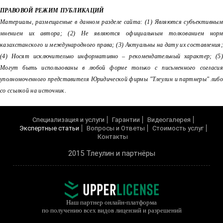
ПРАВОВОЙ РЕЖИМ ПУБЛИКАЦИЙ
Материалы, размещаемые в данном разделе сайта: (1) Являются субъективным
мнением их автора; (2) Не являются официальным толкованием норм
казахстанского и международного права; (3) Актуальны на дату их составления;
(4) Носят исключительно информативно – рекомендательный характер; (5)
Могут быть использованы в любой форме только с письменного согласия
уполномоченного представителя Юридической фирмы "Тлеулин и партнеры" либо
со ссылкой на источник.
Cпециализация и услуги
Гарантии
Видеогалерея
Экспертные статьи
Вопросы и Ответы
Cтоимость услуг
Контакты
2015 Тлеулин и партнёры
Наш партнер онлайн-платформа
по получению всех видов лицензий и разрешений