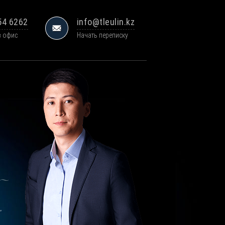
54 6262
info@tleulin.kz
в офис
Начать переписку
–
.